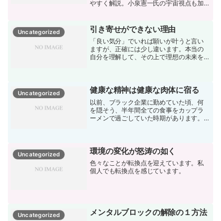
やすく解説。小泉憲一氏の宇宙視点も加
え、人生が動き出す仕組みを科学×スピリ
チュアルで説明します。
引き寄せができない理由
Uncategorized
「良い気分」でいれば願いが叶うと言い
ますが、正確には少し違います。本当の
自分を理解して、その上で理想の未来を
描く方法です。
健康な精神は健康な肉体に宿る
Uncategorized
以前、ブラック企業に勤めていた頃、何
を隠そう、半年間全ての食事をカップラ
ーメンで過ごしていた時期があります。
なんてったって安いし、うまいし、早
い！コンビニで2分で購入して、お湯を入
れて、営業者の中でパリパリの麺をかじ
りながら食べる。夜は米を...
環境の変化が怒涛の如く
Uncategorized
色々なことが転換点を迎えています。私
個人でも転換点を感じています。
メンタルブロックの解除の１方法
Uncategorized