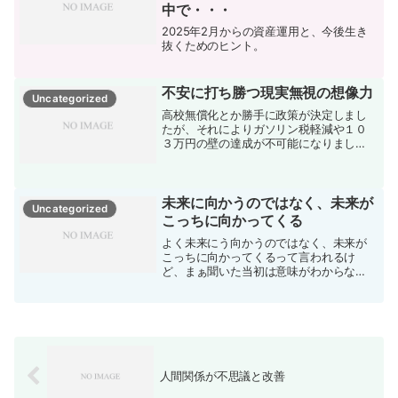
中で・・・
2025年2月からの資産運用と、今後生き
抜くためのヒント。
不安に打ち勝つ現実無視の想像力
Uncategorized
高校無償化とか勝手に政策が決定しまし
たが、それによりガソリン税軽減や１０
３万円の壁の達成が不可能になりまし
た。それどころか、増税の可能性が大で
す。そもそも公立高校の予算が足りな
い、少子化で人が集まらないところに、
なぜ私立の高校の無償化をする...
未来に向かうのではなく、未来が
Uncategorized
こっちに向かってくる
よく未来にう向かうのではなく、未来が
こっちに向かってくるって言われるけ
ど、まぁ聞いた当初は意味がわからな
い。時間軸はこっちから向かっていって
いるんでしょって、初めは思うよね。で
も、タフティとかにもでてるけど、すで
に未来は何十通も存在してると...
人間関係が不思議と改善