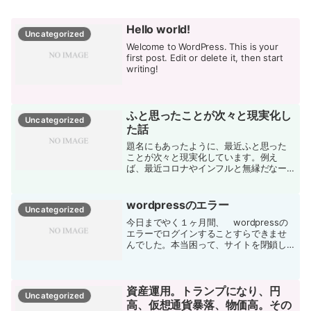
Hello world!
Uncategorized
Welcome to WordPress. This is your
first post. Edit or delete it, then start
writing!
ふと思ったことが次々と現実化し
Uncategorized
た話
題名にもあったように、最近ふと思った
ことが次々と現実化しています。例え
ば、最近コロナやインフルと無縁だなー
と思っていたら、急に子供や妻がコロナ
やインフルに罹患したんじゃないかって
家庭内で騒ぎになったり。自分自身、肩
wordpressのエラー
Uncategorized
には自信があるから４０肩、...
今日までやく１ヶ月間、 wordpressの
エラーでログインすることすらできませ
んでした。本当困って、サイトを閉鎖し
ようかと54回思いましたが、なんとか復
活することができました。本当、よかっ
た。
資産運用。トランプになり、円
Uncategorized
高、仮想通貨暴落、物価高。その