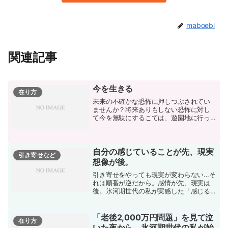
maboebi
関連記事
今を生きる
在り方
未来の不確かな恐怖に押しつぶされてい
ませんか？将来ありもしない恐怖に対し
て今を無駄にするこては、遊園地に行っ
て閉園を嫌がってずっと泣いているよう
なもの。今の人生のステージは遊園地で
アトラクションを楽しむ時間思いっきり
楽しみましょう。
自分の感じていることが先、現実
引き寄せなど
想像が後。
引き寄せをやっても現実が変わらない…そ
れは順番が逆だから。感情が先、現実は
後。氷河期世代の私が実感した「感じる
ことから始める」引き寄せの話。
「老後2,000万円問題」を見て泣
在り方
いた夜から、氷河期世代の私が始