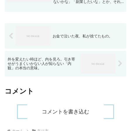
ないかな」「副業したいな」とか、それ
ぞれ思っているんじゃないでしょうか。
常日頃思っているのになぜ成功できない
か。なぜでしょう。答えは簡単。「一つ
の事以外を切り捨てていな...
お金で泣いた夜、私が捨てたもの。
外を変えたい時ほど、内を見ろ。引き寄
せがうまくいかない人が知らない「内
観」の本当の意味。
コメント
コメントを書き込む
ホーム
在り方