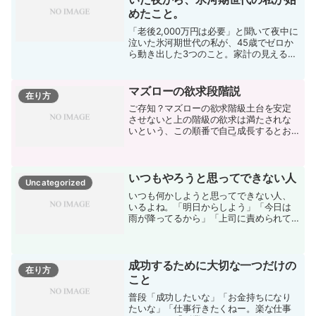
めたこと。
「老後2,000万円は必要」と聞いて夜中に
泣いた氷河期世代の私が、45歳でゼロか
ら動き出した3つのこと。家計の見える
化、NISA、副収入。同世代に贈る、報わ
れないまま終わらせないための体験記。
マズローの欲求段階説
在り方
ご存知？マズローの欲求階級土台を安定
させないと上の階級の欲求は満たされな
いという、この順番で自己成長するとお
いう説。階層があって、①生理的欲求
食事がないとか、水がないとか、夜一睡
もできないとか、生命に関わる事を確保
しないと他に何も達成でき...
いつもやろうと思ってできない人
Uncategorized
いつも何かしようと思ってできない人、
いるよね。「明日からしよう」「今日は
雨が降ってるから」「上司に責められて
ストレス溜まったからビール飲もう」と
か、自分い色々理由つけてしまって。誰
しも身に覚えあるんじゃないですか。そ
んなの抜け出したい。いつ...
成功するために大切な一つだけの
在り方
こと
普段「成功したいな」「お金持ちになり
たいな」「仕事行きたくねー。楽な仕事