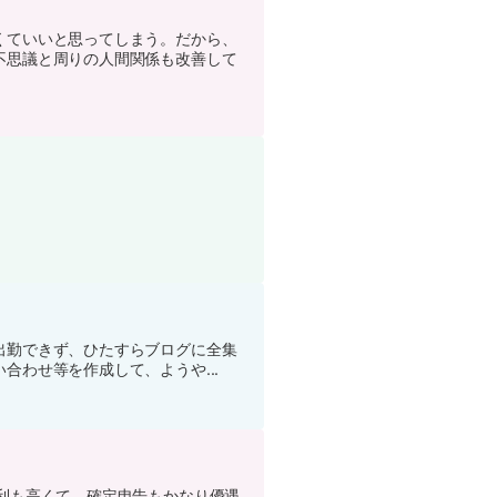
くていいと思ってしまう。だから、
不思議と周りの人間関係も改善して
。
出勤できず、ひたすらブログに全集
わせ等を作成して、ようや...
利も高くて、確定申告もかなり優遇