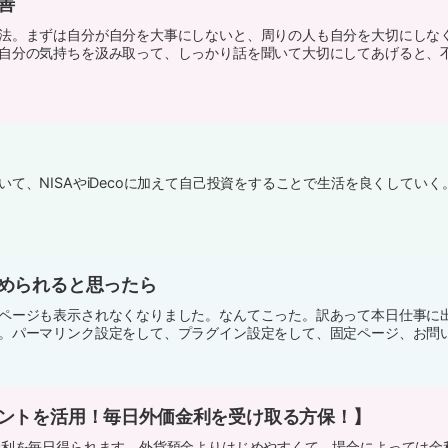
善
法。まずは自分が自分を大事にしないと、周りの人も自分を大切にしな
自分の気持ちを汲み取って、しっかり話を聞いて大切にしてあげると、
て、NISAやiDecoに加えて自己投資をすることで生活を良くしていく
められると思ったら
ページも表示されなくなりました。なんてこった。訳あって本日仕事に
。パーマリンク設定をして、プラグイン設定をして、固定ページ、お問い合
ントを活用！毎日外価金利を受け取る方保！】
金利を毎日得られます。外貨預金よりはじめやすくて、場合によっては金