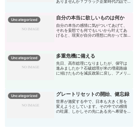
ありませんか？ブラック企業時代の話で
す。朝7時に家を出て、終電で帰る毎日。
土曜も出勤、日曜も気づけば呼び出され
る。給料は手取り18万円ちょっと。残業
自分の本当に欲しいものは何か
Uncategorized
代？そんなもん出ま...
自分の本当の感情に気がついてあげて、
それを妄想でも何でもいいから叶えてあ
げると、現実が自分の理想に向かって加
速度的に叶うようになっていきます。
多重危機に備える
Uncategorized
先日、高市総理になりましたが、保守は
進みましたか？石破総理が米の増産路線
に傾けたものを減反政策に戻し、アメリ
カに８０兆円投資と言いながら、利益の
９割をアメリカに献上する。ワクワクも
重大な副作用がないと公言。国のトップ
でも逆らえない何かがある...
グレートリセットの開始、健忘録
Uncategorized
世界が激変する中で、日本も大きく形を
変えようとしています。その中での感情
の吐露、しかしその先にある光へ希望を
持ち続ける。