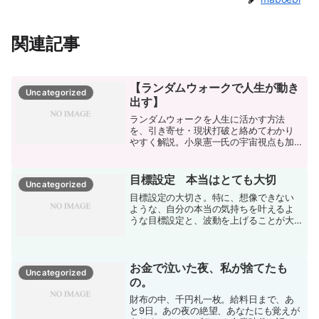
関連記事
【ランダムウォークで人生が動き
Uncategorized
出す】
ランダムウォークを人生に活かす方法
を、引き寄せ・現状打破と絡めてわかり
やすく解説。小泉憲一氏の宇宙視点も加
え、人生が動き出す仕組みを科学×スピリ
チュアルで説明します。
目標設定 本当はとても大切
Uncategorized
目標設定の大切さ。特に、想像できない
ような、自分の本当の気持ちを叶えるよ
うな目標設定と、波動を上げることが大
切。
お金で泣いた夜、私が捨てたも
Uncategorized
の。
財布の中、千円札一枚。給料日まで、あ
と9日。あの夜の絶望、あなたにも覚えが